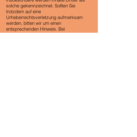
solche gekennzeichnet. Sollten Sie
trotzdem auf eine
Urheberrechtsverletzung aufmerksam
werden, bitten wir um einen
entsprechenden Hinweis. Bei
Bekanntwerden von Rechtsverletzungen
werden wir derartige Inhalte umgehend
entfernen.
Datenschutz
Soweit auf den Seiten personenbezogene
Daten (beispielsweise Name, Anschrift
oder Mail-Adressen) erhoben werden,
erfolgt dies, soweit möglich, stets auf
freiwilliger Basis. Diese Daten werden
ohne deine ausdrückliche Zustimmung
nicht an Dritte weitergegeben. Ich weise
darauf hin, dass die Datenübertragung im
Internet (z.B. bei der Kommunikation per
E-Mail) Sicherheitslücken aufweisen kann.
Ein lückenloser Schutz der Daten vor dem
Zugriff durch Dritte ist nicht möglich. Der