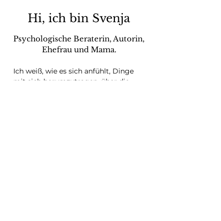
Hi, ich bin Svenja
Psychologische Beraterin, Autorin,
Ehefrau und Mama.
Ich weiß, wie es sich anfühlt, Dinge
mit sich herumzutragen, über die
man nicht sprechen kann - doch
auch, wie befreiend es ist, wenn
Gefühle ausgedrückt und Gedanken
ausgesprochen werden.​
In meinem eigenen Leben habe ich
erfahren, wie schwer es sein kann,
ehrlich über belastende Themen zu
sprechen – und wie viel sich
verändert, wenn ich es trotzdem tue:
Ich habe mit meinen Eltern über
sexuelle Belästigung am Arbeitsplatz