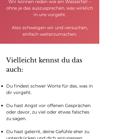
Wir können reden wie ein Wasserfall –
ohne je das auszusprechen, was wirklich
in uns vorgeht.
Also schweigen wir und versuchen,
einfach weiterzumachen.
Vielleicht kennst du das
auch:
Du findest schwer Worte für das, was in
dir vorgeht.
Du hast Angst vor offenen Gesprächen
oder davor, zu viel oder etwas falsches
zu sagen.
Du hast gelernt, deine Gefühle eher zu
unterdrücken und dich anzupassen.