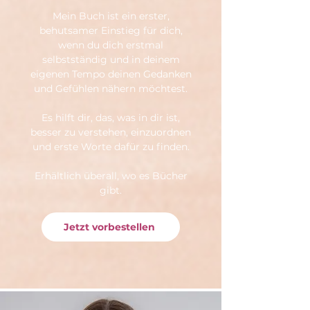
Mein Buch ist ein erster,
behutsamer Einstieg für dich,
wenn du dich erstmal
selbstständig und in deinem
eigenen Tempo deinen Gedanken
und Gefühlen nähern möchtest.
Es hilft dir, das, was in dir ist,
besser zu verstehen, einzuordnen
und erste Worte dafür zu finden.
Erhältlich überall, wo es Bücher
gibt.
Jetzt vorbestellen